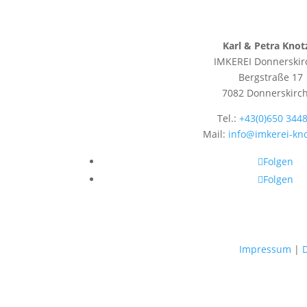
Karl & Petra Knot
IMKEREI Donnerskir
Bergstraße 17
7082 Donnerskirc
Tel.:
+43(0)650 344
Mail:
info@imkerei-kno
Folgen
Folgen
Impressum
|