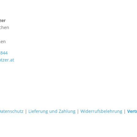
zer
chen
hen
8844
tzer.at
Datenschutz
|
Lieferung und Zahlung
|
Widerrufsbelehrung
|
Vert